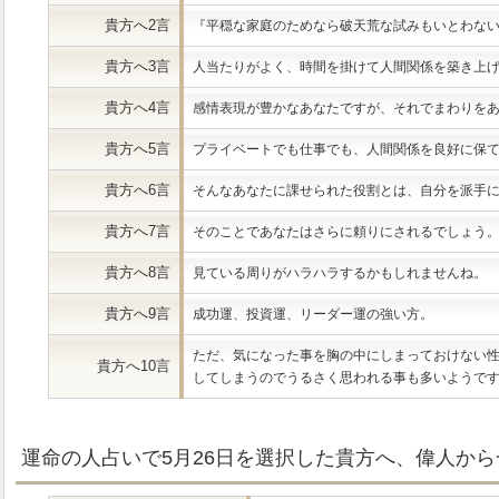
貴方へ2言
『平穏な家庭のためなら破天荒な試みもいとわな
貴方へ3言
人当たりがよく、時間を掛けて人間関係を築き上
貴方へ4言
感情表現が豊かなあなたですが、それでまわりを
貴方へ5言
プライベートでも仕事でも、人間関係を良好に保
貴方へ6言
そんなあなたに課せられた役割とは、自分を派手
貴方へ7言
そのことであなたはさらに頼りにされるでしょう
貴方へ8言
見ている周りがハラハラするかもしれませんね。
貴方へ9言
成功運、投資運、リーダー運の強い方。
ただ、気になった事を胸の中にしまっておけない
貴方へ10言
してしまうのでうるさく思われる事も多いようで
運命の人占いで5月26日を選択した貴方へ、偉人から