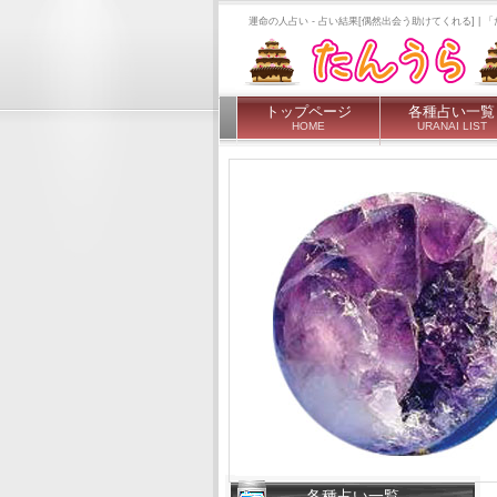
運命の人占い - 占い結果[偶然出会う助けてくれる] 
トップページ
各種占い一覧
HOME
URANAI LIST
各種占い一覧