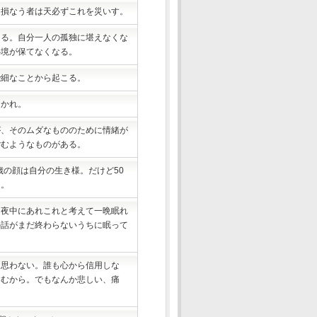
を損なう者は天必ずこれを災いす。
なる。自分一人の孤独に堪えなくな
心境が保てなくなる。
些細なことから起こる。
なかれ。
が、そのムダなもののために情緒が
ごむようなものがある。
歳の顔は自分の生き様。だけど50
る。
を夜中にあれこれと考えて一晩眠れ
の話がまだ終わらないうちに眠って
も思わない。誰も心から信用しな
すむから。でもなんか悲しい、痛