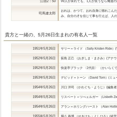
江頭2：50
99人が呆れても、1人が笑うなら俺達
おれは、かつて、おれ自身に惚れこん
司馬遼太郎
み、自分の才を信じて事を行えば、人
貴方と一緒の、5月26日生まれの有名人一覧
1951年5月26日
サリー＝ライド （Sally Kristen Ride
1952年5月26日
荻島 正己 （おぎしま・まさみ）(アナウ
1952年5月26日
快楽亭ブラック 〈2代目〉 （かいらく
1953年5月26日
デビッド＝トーン （David Torn）(ミ
1954年5月26日
川口 洋司 （かわぐち・ようじ）(編集者
1954年5月26日
リスベート＝ツべェルガー （Lisbeth Zw
1954年5月26日
アラン＝ホリングハースト （Alan Holling
1955年5月26日
堰八 義博 （せきはち・よしひろ）(経営