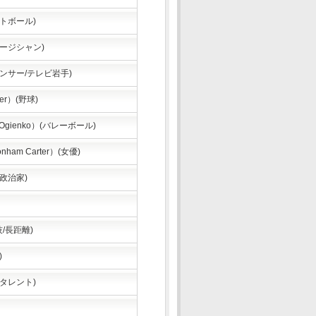
トボール)
ージシャン)
ンサー/テレビ岩手)
er）(野球)
Ogienko）(バレーボール)
am Carter）(女優)
政治家)
技/長距離)
)
タレント)