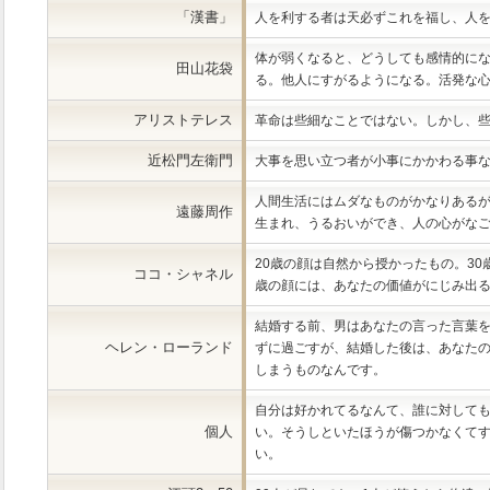
「漢書」
人を利する者は天必ずこれを福し、人
体が弱くなると、どうしても感情的に
田山花袋
る。他人にすがるようになる。活発な
アリストテレス
革命は些細なことではない。しかし、
近松門左衛門
大事を思い立つ者が小事にかかわる事
人間生活にはムダなものがかなりある
遠藤周作
生まれ、うるおいができ、人の心がな
20歳の顔は自然から授かったもの。30
ココ・シャネル
歳の顔には、あなたの価値がにじみ出
結婚する前、男はあなたの言った言葉
ヘレン・ローランド
ずに過ごすが、結婚した後は、あなた
しまうものなんです。
自分は好かれてるなんて、誰に対して
個人
い。そうしといたほうが傷つかなくて
い。