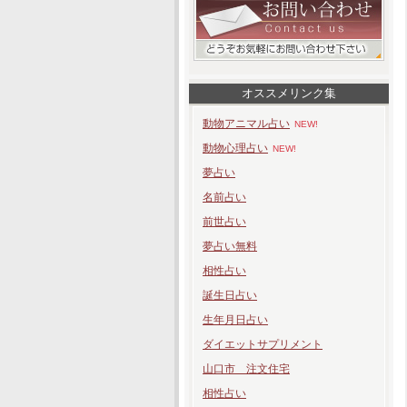
オススメリンク集
動物アニマル占い
NEW!
動物心理占い
NEW!
夢占い
名前占い
前世占い
夢占い無料
相性占い
誕生日占い
生年月日占い
ダイエットサプリメント
山口市 注文住宅
相性占い