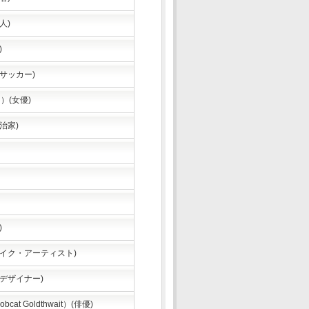
人)
)
サッカー)
n）(女優)
治家)
)
メイク・アーティスト)
デザイナー)
 Goldthwait）(俳優)