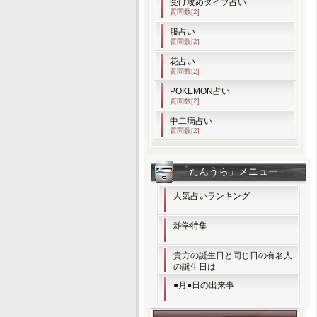
受け攻めタイプ占い
質問数[2]
服占い
質問数[2]
花占い
質問数[2]
POKEMON占い
質問数[2]
中二病占い
質問数[2]
「たんうら」メニュー
人気占いランキング
雑学特集
貴方の誕生日と同じ日の有名人
の誕生日は
●月●日の出来事