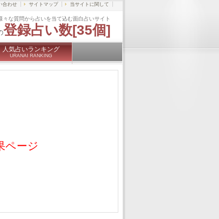
い合わせ
サイトマップ
当サイトに関して
様々な質問から占いを当て込む面白占いサイト
登録占い数[35個]
の
人気占いランキング
URANAI RANKING
い
果ページ