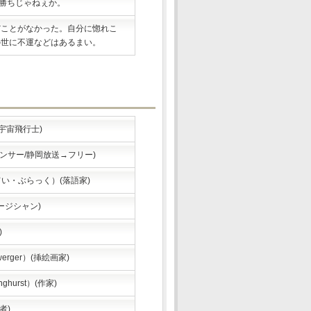
の勝ちじゃねぇか。
だことがなかった。自分に惚れこ
の世に不運などはあるまい。
）(宇宙飛行士)
ンサー/静岡放送→フリー)
てい・ぶらっく）(落語家)
ュージシャン)
)
erger）(挿絵画家)
hurst）(作家)
者)