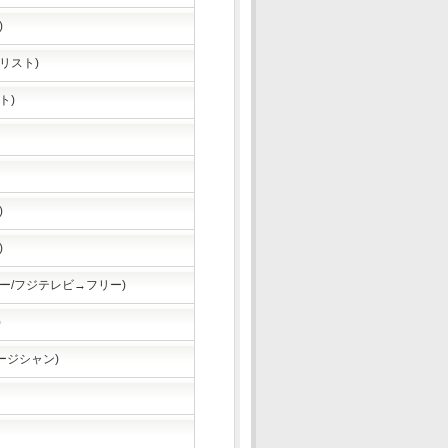
)
リスト)
ト)
)
)
ー/フジテレビ→フリー)
)
ュージシャン)