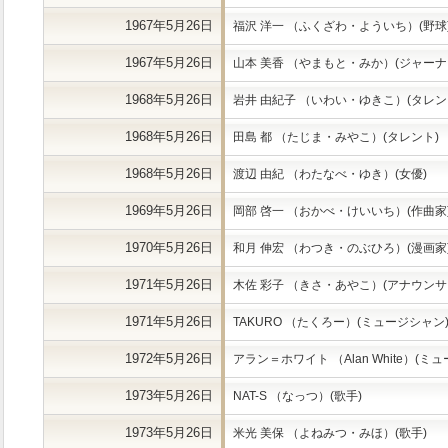
1967年5月26日
福沢 洋一 （ふくざわ・よういち）(野球
1967年5月26日
山本 美香 （やまもと・みか）(ジャーナ
1968年5月26日
岩井 由紀子 （いわい・ゆきこ）(タレン
1968年5月26日
田島 都 （たじま・みやこ）(タレント)
1968年5月26日
渡辺 由紀 （わたなべ・ゆき）(女優)
1969年5月26日
岡部 啓一 （おかべ・けいいち）(作曲家
1970年5月26日
和月 伸宏 （わつき・のぶひろ）(漫画家
1971年5月26日
木佐 彩子 （きさ・あやこ）(アナウンサ
1971年5月26日
TAKURO （たくろー）(ミュージシャン
1972年5月26日
アラン＝ホワイト （Alan White）(ミ
1973年5月26日
NAT-S （なっつ）(歌手)
1973年5月26日
米光 美保 （よねみつ・みほ）(歌手)