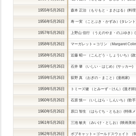
1955年5月26日
森本 正治 （もりもと・まさはる）(料理
1956年5月26日
寿 一実 （ことぶき・かずみ）(タレント
1957年5月26日
上野山 信行 （うえのやま・のぶゆき）(
1958年5月26日
マーガレット＝コリン （Margaret Coli
1958年5月26日
近藤 昭一 （こんどう・しょういち）(政
1959年5月26日
石井 肇 （いしい・はじめ）(サッカー)
1959年5月26日
荻野 真 （おぎの・まこと）(漫画家)
1959年5月26日
トミーズ健 （とみーず・けん）(漫才師)
1960年5月26日
石原 慎一 （いしはら・しんいち）(歌手
1960年5月26日
原口 智生 （はらぐち・ともお）(特殊
1961年5月26日
三池 敏夫 （みいけ・としお）(映画美術
1962年5月26日
ボブキャット＝ゴールドスウェイト （Bobcat