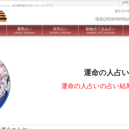
お問
| 「たんうら」総合無料誕生日占いポータルサイト
誕生日や
現在(2026/08/06)
運勢占い
前世占い
動物当て込み占い
UNSEI URANAI
ZENSE URANAI
ANIMAL ATE URANAI
運命の人占
運命の人占いの占い結