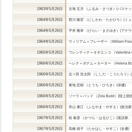
1963年5月26日
古海 五月 （ふるみ・さつき）(バスケッ
1964年5月26日
西川 隆宏 （にしかわ・たかひろ）(ミュ
1964年5月26日
平井 雅幸 （ひらい・まさゆき）(アナウ
1964年5月26日
ウィリアム＝フレーザー （William Fras
1965年5月26日
ワレンティナ＝オギエンコ （Valentina 
1966年5月26日
ヘレナ＝ボナム＝カーター （Helena Bonh
1966年5月26日
志々田 浩太郎 （ししだ・こうたろう）(
1966年5月26日
東地 宏樹 （とうち・ひろき）(俳優)
1966年5月26日
ゾーラ＝バッド （Zola Budd）(陸上競
1966年5月26日
舟山 康江 （ふなやま・やすえ）(政治家
1967年5月26日
桂 春彦 （かつら・はるひこ）(落語家、
1967年5月26日
高橋 靖子 （たかはし・やすこ）(女優)