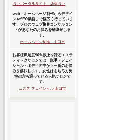
占いポータルサイト 恋愛占い
web・ホームページ制作からデザイ
ンやSEO業務まで幅広く行っていま
す。プロのウェブ集客コンサルタン
トがあなたのお悩みを解決致しま
す。
ホームページ制作 山口市
お客様満足度90%以上を誇るエステ
ティックサロンでは、脱毛・フェイ
シャル・ボディの中から一番のお悩
みを解決します。女性はもちろん男
性の方も通っている人気サロンで
す。
エステ フェイシャル 山口市