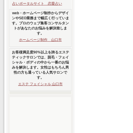
占いポータルサイト 恋愛占い
web・ホームページ制作からデザイ
ンやSEO業務まで幅広く行っていま
す。プロのウェブ集客コンサルタン
トがあなたのお悩みを解決致しま
す。
ホームページ制作 山口市
お客様満足度90%以上を誇るエステ
ティックサロンでは、脱毛・フェイ
シャル・ボディの中から一番のお悩
みを解決します。女性はもちろん男
性の方も通っている人気サロンで
す。
エステ フェイシャル 山口市